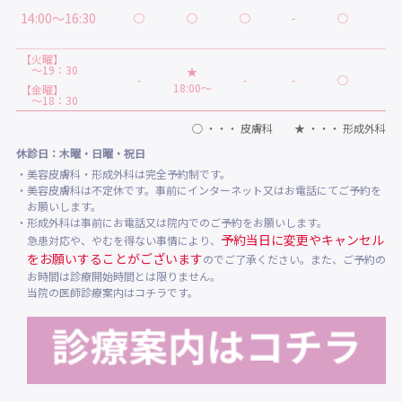
14:00～16:30
○
○
○
-
○
★
【火曜】
～19：30
★
-
-
-
○
-
18:00～
【金曜】
～18：30
○ ・・・ 皮膚科 ★ ・・・ 形成外科
休診日：木曜・日曜・祝日
・美容皮膚科・形成外科は完全予約制です。
・美容皮膚科は不定休です。事前にインターネット又はお電話にてご予約を
お願いします。
・形成外科は事前にお電話又は院内でのご予約をお願いします。
予約当日に変更やキャンセル
急患対応や、やむを得ない事情により、
をお願いすることがございます
のでご了承ください。また、ご予約の
お時間は診療開始時間とは限りません。
当院の医師診療案内はコチラです。