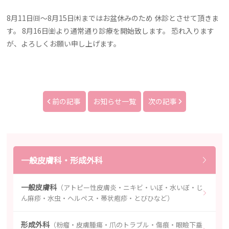
8月11日㈰～8月15日㈭まではお盆休みのため 休診とさせて頂きま
す。 8月16日㈮より通常通り診療を開始致します。 恐れ入ります
が、よろしくお願い申し上げます。
前の記事
お知らせ一覧
次の記事
一般皮膚科・形成外科
一般皮膚科
（アトピー性皮膚炎・ニキビ・いぼ・水いぼ・じ
ん麻疹・水虫・ヘルペス・帯状疱疹・とびひなど）
形成外科
（粉瘤・皮膚腫瘍・爪のトラブル・傷痕・眼瞼下垂