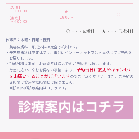
【火曜】
～19：30
★
-
-
-
○
-
18:00～
【金曜】
～18：30
○ ・・・ 皮膚科 ★ ・・・ 形成外科
休診日：木曜・日曜・祝日
・美容皮膚科・形成外科は完全予約制です。
・美容皮膚科は不定休です。事前にインターネット又はお電話にてご予約を
お願いします。
・形成外科は事前にお電話又は院内でのご予約をお願いします。
予約当日に変更やキャンセル
急患対応や、やむを得ない事情により、
をお願いすることがございます
のでご了承ください。また、ご予約の
お時間は診療開始時間とは限りません。
当院の医師診療案内はコチラです。