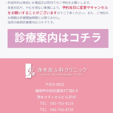
・形成外科は事前にお電話又は院内でのご予約をお願いします。
予約当日に変更やキャンセル
急患対応や、やむを得ない事情により、
をお願いすることがございます
のでご了承ください。また、ご予約の
お時間は診療開始時間とは限りません。
当院の医師診療案内はコチラです。
〒810-0022
福岡市中央区薬院4丁目6-9
浄水メディカルビル3F4F
TEL
092-753-8119
TEL
092-753-8739