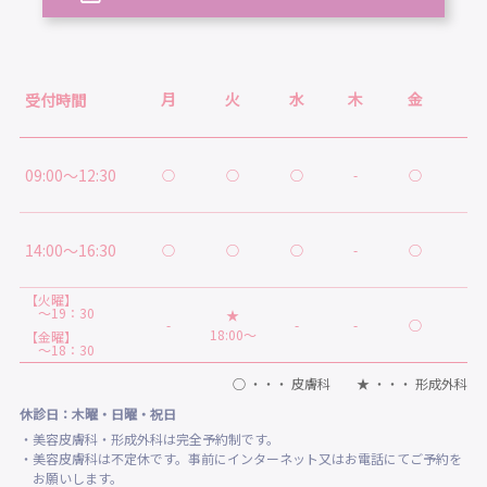
月
火
水
木
金
土
受付時間
09:00～12:30
○
○
○
-
○
○
14:00～16:30
○
○
○
-
○
★
【火曜】
～19：30
★
-
-
-
○
-
18:00～
【金曜】
～18：30
○ ・・・ 皮膚科 ★ ・・・ 形成外科
休診日：木曜・日曜・祝日
・美容皮膚科・形成外科は完全予約制です。
・美容皮膚科は不定休です。事前にインターネット又はお電話にてご予約を
お願いします。