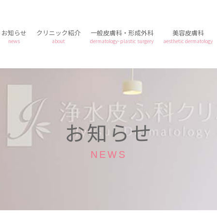
お知らせ
クリニック紹介
一般皮膚科・形成外科
美容皮膚科
news
about
dermatology･plastic surgery
aesthetic dermatology
お知らせ
NEWS