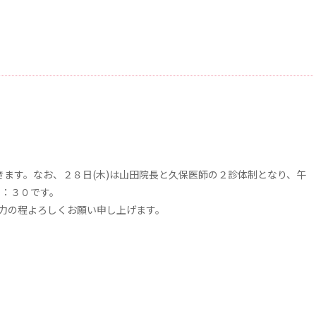
て頂きます。なお、２８日(木)は山田院長と久保医師の２診体制となり、午
６：３０です。
協力の程よろしくお願い申し上げます。