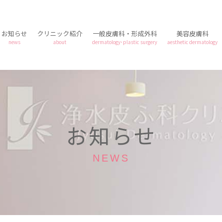
お知らせ
クリニック紹介
一般皮膚科・形成外科
美容皮膚科
news
about
dermatology･plastic surgery
aesthetic dermatology
お知らせ
NEWS