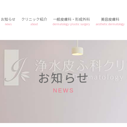
お知らせ
クリニック紹介
一般皮膚科・形成外科
美容皮膚科
news
about
dermatology･plastic surgery
aesthetic dermatology
お知らせ
NEWS