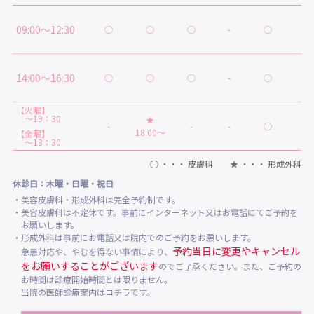
09:00～12:30
○
○
○
-
○
○
14:00～16:30
○
○
○
-
○
★
【火曜】
～19：30
★
-
-
-
○
-
18:00～
【金曜】
～18：30
○ ・・・ 皮膚科 ★ ・・・ 形成外科
休診日：木曜・日曜・祝日
・美容皮膚科・形成外科は完全予約制です。
・美容皮膚科は不定休です。事前にインターネット又はお電話にてご予約を
お願いします。
・形成外科は事前にお電話又は院内でのご予約をお願いします。
予約当日に変更やキャンセル
急患対応や、やむを得ない事情により、
をお願いすることがございます
のでご了承ください。また、ご予約の
お時間は診療開始時間とは限りません。
当院の医師診療案内はコチラです。