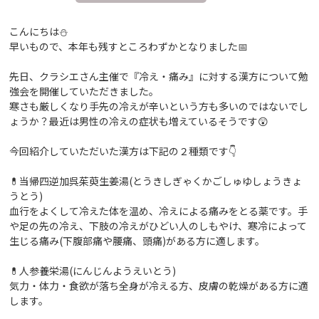
こんにちは⛄
早いもので、本年も残すところわずかとなりました📅
先日、クラシエさん主催で『冷え・痛み』に対する漢方について勉
強会を開催していただきました。
寒さも厳しくなり手先の冷えが辛いという方も多いのではないでし
ょうか？最近は男性の冷えの症状も増えているそうです😲
今回紹介していただいた漢方は下記の２種類です👇
💊当帰四逆加呉茱萸生姜湯(とうきしぎゃくかごしゅゆしょうきょ
うとう)
血行をよくして冷えた体を温め、冷えによる痛みをとる薬です。手
や足の先の冷え、下肢の冷えがひどい人のしもやけ、寒冷によって
生じる痛み(下腹部痛や腰痛、頭痛)がある方に適します。
💊人参養栄湯(にんじんようえいとう)
気力・体力・食欲が落ち全身が冷える方、皮膚の乾燥がある方に適
します。