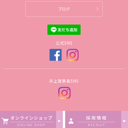
ブログ
公式SNS
井上理事長SNS
Copyright © JOSUI CLINIC All Rights Reserved.