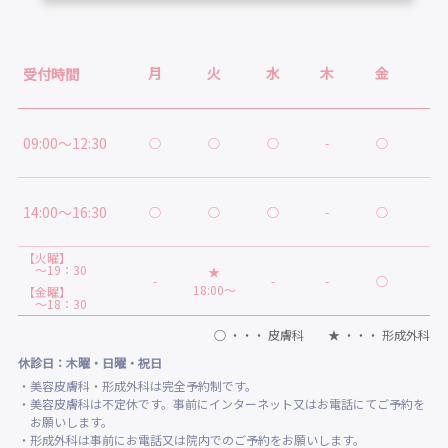
月
火
水
木
金
土
受付時間
09:00～12:30
○
○
○
-
○
○
14:00～16:30
○
○
○
-
○
★
【火曜】
～19：30
★
-
-
-
○
-
18:00～
【金曜】
～18：30
○ ・・・ 皮膚科 ★ ・・・ 形成外科
休診日：木曜・日曜・祝日
・美容皮膚科・形成外科は完全予約制です。
・美容皮膚科は不定休です。事前にインターネット又はお電話にてご予約を
お願いします。
・形成外科は事前にお電話又は院内でのご予約をお願いします。