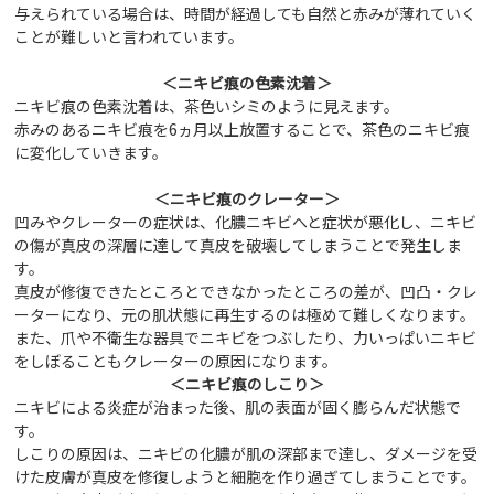
与えられている場合は、時間が経過しても自然と赤みが薄れていく
ことが難しいと言われています。
＜ニキビ痕の色素沈着＞
ニキビ痕の色素沈着は、茶色いシミのように見えます。
赤みのあるニキビ痕を6ヵ月以上放置することで、茶色のニキビ痕
に変化していきます。
＜ニキビ痕のクレーター＞
凹みやクレーターの症状は、化膿ニキビへと症状が悪化し、ニキビ
の傷が真皮の深層に達して真皮を破壊してしまうことで発生しま
す。
真皮が修復できたところとできなかったところの差が、凹凸・クレ
ーターになり、元の肌状態に再生するのは極めて難しくなります。
また、爪や不衛生な器具でニキビをつぶしたり、力いっぱいニキビ
をしぼることもクレーターの原因になります。
＜ニキビ痕のしこり＞
ニキビによる炎症が治まった後、肌の表面が固く膨らんだ状態で
す。
しこりの原因は、ニキビの化膿が肌の深部まで達し、ダメージを受
けた皮膚が真皮を修復しようと細胞を作り過ぎてしまうことです。