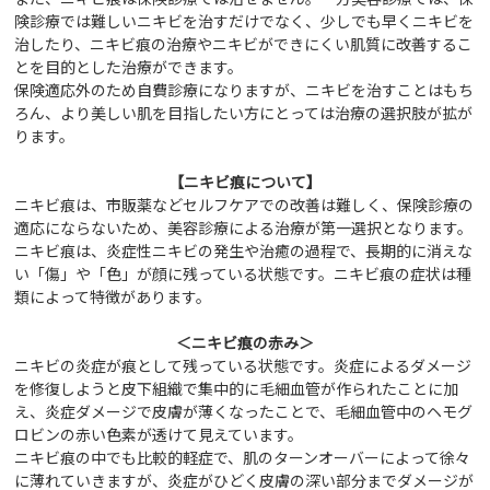
険診療では難しいニキビを治すだけでなく、少しでも早くニキビを
治したり、ニキビ痕の治療やニキビができにくい肌質に改善するこ
とを目的とした治療ができます。
保険適応外のため自費診療になりますが、ニキビを治すことはもち
ろん、より美しい肌を目指したい方にとっては治療の選択肢が拡が
ります。
【ニキビ痕について】
ニキビ痕は、市販薬などセルフケアでの改善は難しく、保険診療の
適応にならないため、美容診療による治療が第一選択となります。
ニキビ痕は、炎症性ニキビの発生や治癒の過程で、長期的に消えな
い「傷」や「色」が顔に残っている状態です。ニキビ痕の症状は種
類によって特徴があります。
＜ニキビ痕の赤み＞
ニキビの炎症が痕として残っている状態です。炎症によるダメージ
を修復しようと皮下組織で集中的に毛細血管が作られたことに加
え、炎症ダメージで皮膚が薄くなったことで、毛細血管中のヘモグ
ロビンの赤い色素が透けて見えています。
ニキビ痕の中でも比較的軽症で、肌のターンオーバーによって徐々
に薄れていきますが、炎症がひどく皮膚の深い部分までダメージが