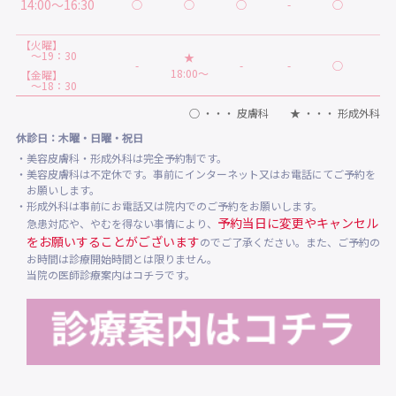
14:00～16:30
○
○
○
-
○
★
【火曜】
～19：30
★
-
-
-
○
-
18:00～
【金曜】
～18：30
○ ・・・ 皮膚科 ★ ・・・ 形成外科
休診日：木曜・日曜・祝日
・美容皮膚科・形成外科は完全予約制です。
・美容皮膚科は不定休です。事前にインターネット又はお電話にてご予約を
お願いします。
・形成外科は事前にお電話又は院内でのご予約をお願いします。
予約当日に変更やキャンセル
急患対応や、やむを得ない事情により、
をお願いすることがございます
のでご了承ください。また、ご予約の
お時間は診療開始時間とは限りません。
当院の医師診療案内はコチラです。