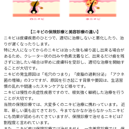
【ニキビの保険診療と美容診療の違い】
ニキビは皮膚疾患のひとつで、適切に治療しないと悪化したり、治
りが遅くなったりします。
特に大人になってからのニキビは治った後も繰り返し出来る場合が
あるため、クレーター状の凹みや色素沈着など、出来るだけ痕を残
さずに治したい場合は早めに皮膚科を受診し、適切な治療を開始す
ることが大切です。
ニキビの発生原因は「毛穴のつまり」「皮脂の過剰分泌」「アクネ
菌の増殖」の3つですが、原因を引き起こす背景や要因は、生活習
慣の乱れや間違ったスキンケアなど様々です。
ニキビは慢性の炎症性疾患ですので、根気強く継続した治療を行う
ことが大切です。
当院の保険診療では、大変多くのニキビ治療に携わっています。 近
年、新しい薬も出てきており、今までなかなか治らなかったニキビ
にも効果が認められてきていますが、保険診療で治せるニキビは7
割程度と言われています。
また、ニキビ痕は保険診療では治せません。一方美容診療では、保