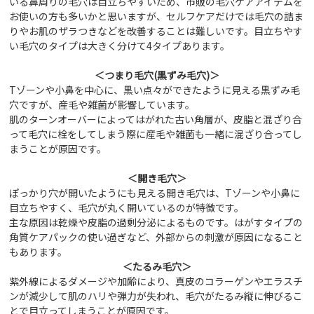
いる鼻周りの毛穴は目立ちやすいため、市販の毛穴ケアアイテムを
お使いの方も多いかと思いますが、セルフケアだけでは毛穴の詰ま
りやお肌のザラつきなどを改善することは難しいです。目立ちやす
い毛穴のタイプは大きく分けて4タイプあります。
＜つまり毛穴(黒ずみ毛穴)＞
Tゾーンや小鼻を中心に、黒い点々ができたように見える黒ずみ毛
穴ですが、産毛や雑菌が影響しています。
肌のターンオーバーによってはがれた古い角層が、皮脂と混ざり合
って毛穴に栓をしてしまう際に産毛や雑菌も一緒に混ざり合ってし
まうことが原因です。
＜開き毛穴＞
ぽっかり穴が開いたようにも見える開き毛穴は、Tゾーンや小鼻に
目立ちやすく、毛穴が丸く開いているのが特徴です。
主な原因は乾燥や皮脂の過剰分泌によるものです。はがすタイプの
角質ケアパックの使い過ぎなど、外部からの刺激が原因になること
もあります。
＜たるみ毛穴＞
紫外線によるダメージや加齢により、真皮のコラーゲンやエラスチ
ンが減少して肌のハリや弾力が失われ、毛穴がたるみ縦に伸びるこ
とで目立ってしまうことが原因です。