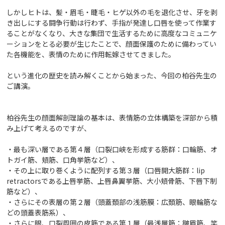
しかしヒトは、髪・眉毛・睫毛・ヒゲ以外の毛を退化させ、牙を剥
き出しにする闘争行動は行わず、手指が発達し口唇を使って作業す
ることがなくなり、大きな集団で生活するために高度なコミュニケ
ーションをとる必要が生じたことで、顔面保護のために備わってい
た各機能を、表情のために作用転嫁させてきました。
という進化の歴史を読み解くことから始まった、今回の柏谷先生の
ご講演。
柏谷先生の顔面解剖理論の基本は、表情筋の立体構築を深部から積
み上げて考えるのですが、
・最も深い層である第４層（口裂口峡を形成する筋群：口輪筋、オ
トガイ筋、頬筋、口角挙筋など）、
・その上に取り巻くように配列する第３層（口唇開大筋群：lip
retractorsである上唇挙筋、上唇鼻翼挙筋、大小頬骨筋、下唇下制
筋など）、
・さらにその表層の第２層（頭蓋頚部の浅筋膜：広頚筋、眼輪筋な
どの頭蓋表筋系）、
・さらに眼、口裂周囲の皮筋である第１層（最浅層筋：皺眉筋、笑