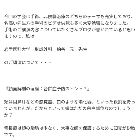
今回の学会は手術、非侵襲治療のどちらのテーマも充実しており、
名高い先生方の手術のビデオ供覧も多く大変勉強になりました。
手術のご講演内容についてはたくさんブログが書かれていると思い
ますので、
私は
岩手医科大学 形成外科 柏谷 元 先生
のご講演
について・・・
『顔面解剖の理論：合併症予防のヒント？』
頬は目鼻耳などの感覚器、口のような消化器、といった役割を持っ
ていませんが、だからといって頬はただの余白部位なのでしょう
か？
霊長類は頬の脂肪は少なく、大事な顔を保護するために知覚が鋭敏
です。