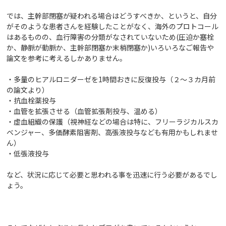
では、主幹部閉塞が疑われる場合はどうすべきか、というと、自分
がそのような患者さんを経験したことがなく、海外のプロトコール
はあるものの、血行障害の分類がなされていないため(圧迫か塞栓
か、静脈が動脈か、主幹部閉塞か末梢閉塞か)いろいろなご報告や
論文を参考に考えるしかありません。
・多量のヒアルロニダーゼを1時間おきに反復投与（２～３カ月前
の論文より）
・抗血栓薬投与
・血管を拡張させる（血管拡張剤投与、温める）
・虚血組織の保護（視神経などの場合は特に、フリーラジカルスカ
ベンジャー、多価酵素阻害剤、高張液投与なども有用かもしれませ
ん）
・低張液投与
など、状況に応じて必要と思われる事を迅速に行う必要があるでし
ょう。