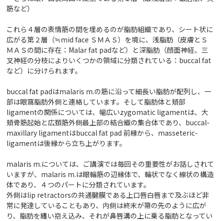
筋など）
これら４層の表情筋の間を埋めるのが脂肪組織であり、シート状に
広がる第２層（≒mid face ＳＭＡＳ）を境に、浅脂肪（皮膚とＳ
ＭＡＳの間に存在：Malar fat padなど）と深脂肪（顔面神経、三
叉神経の分枝によりいくつかの領域に分類されている：buccal fat
など）に分けられます。
buccal fat padはmalaris m.の筋に沿って細長い脂肪が配列し、一
部は眼窩脂肪外側と連絡しています。そして脂肪体と頬部
ligamentの関係については、幅広いzygomatic ligamentは、大
頬骨筋起始と広頚筋外側最上部の結合織の集合体であり、buccal-
maxillary ligamentはbuccal fat pad 前縁から、masseteric-
ligamentは後縁から立ち上がります。
malaris m.については、ご講演では毎回その重要性がお話しされて
いますが、malaris m.は眼輪筋の辺縁体で、輪状でなく線状の構造
体であり、４つのパートに分類されています。
外側はlip retractorsの共通腱膜である上口唇白唇まで及ぶほど非
常に発達していることもあり、内側は終末が箒の先のように広が
り、脂肪を纏い抱え込み、それが鼻唇溝の上に乗る脂肪となってい