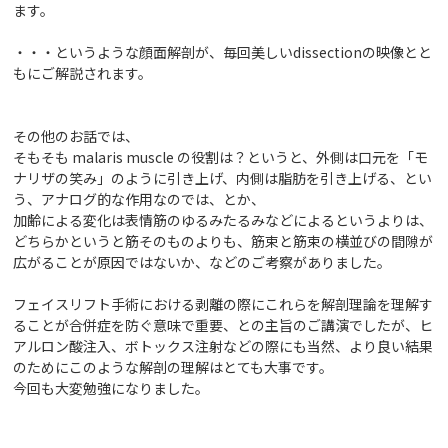
ます。
・・・というような顔面解剖が、毎回美しいdissectionの映像とと
もにご解説されます。
その他のお話では、
そもそも malaris muscle の役割は？というと、外側は口元を「モ
ナリザの笑み」のように引き上げ、内側は脂肪を引き上げる、とい
う、アナログ的な作用なのでは、とか、
加齢による変化は表情筋のゆるみたるみなどによるというよりは、
どちらかというと筋そのものよりも、筋束と筋束の横並びの間隙が
広がることが原因ではないか、などのご考察がありました。
フェイスリフト手術における剥離の際にこれらを解剖理論を理解す
ることが合併症を防ぐ意味で重要、との主旨のご講演でしたが、ヒ
アルロン酸注入、ボトックス注射などの際にも当然、より良い結果
のためにこのような解剖の理解はとても大事です。
今回も大変勉強になりました。