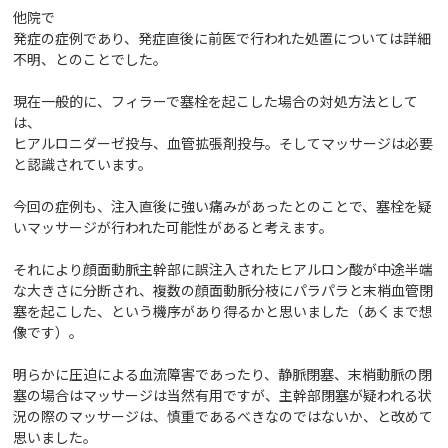
他院で
発症の症例であり、発症直後に前医で行われた処置については詳細
不明、とのことでした。
現在一般的に、フィラーで塞栓を起こした場合の対処方法として
は、
ヒアルロニダーゼ投与、血管拡張剤投与。そしてマッサージは必要
と認識されています。
今回の症例も、注入直後に強い痛みがあったとのことで、塞栓を疑
いマッサージが行われた可能性があると考えます。
それにより顔面動脈主幹部に誤注入されたヒアルロン酸が中途半端
な大きさに分断され、複数の顔面動脈分枝にパラパラと末梢血管閉
塞を起こした、という機序があり得るかと思いました（あくまで想
像です）。
明らかに圧迫による血流障害であったり、静脈閉塞、末梢動脈の閉
塞の場合はマッサージは当然有用ですが、主幹部閉塞が疑われる状
況の際のマッサージは、慎重であるべきなのではないか、と改めて
思いました。