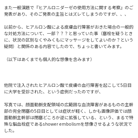
また一般演題で『ヒアルロニダーゼの使用方法に関する考察』のご
発表があり、そのご発表の主旨とはズレてしまうのですが、、、
以前から、ヒアルロン酸による皮膚血行障害がおきた場合の一般的
な対処方法について、一部？？？と思っていた事（塞栓を疑うとき
に、状況の区別なくやみくもにマッサージをしてよいのか？という
疑問）と関係のある内容でしたので、ちょっと書いてみます。
（以下はあくまでも個人的な想像を含みます）
他院で注入されたヒアルロン酸で皮膚の血行障害を起こして5日目
に大学を受診された、という症例だったのですが、
写真では、顔面動脈支配領域の広範囲な血流障害があるものの主幹
部の完全閉塞の5日目としては症状が軽く、しかも画像評価では顔
面動脈主幹部は閉塞どころか逆に拡張している、という、まるで特
殊な脳血栓症であるshower embolismを想像させるような状況で
した。