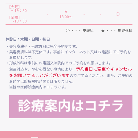
【火曜】
～19：30
★
-
-
-
○
-
18:00～
【金曜】
～18：30
○ ・・・ 皮膚科 ★ ・・・ 形成外科
休診日：木曜・日曜・祝日
・美容皮膚科・形成外科は完全予約制です。
・美容皮膚科は不定休です。事前にインターネット又はお電話にてご予約を
お願いします。
・形成外科は事前にお電話又は院内でのご予約をお願いします。
予約当日に変更やキャンセル
急患対応や、やむを得ない事情により、
をお願いすることがございます
のでご了承ください。また、ご予約の
お時間は診療開始時間とは限りません。
当院の医師診療案内はコチラです。