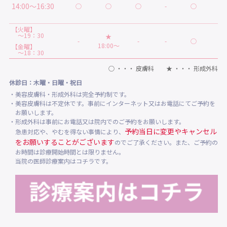
14:00～16:30
○
○
○
-
○
★
【火曜】
～19：30
★
-
-
-
○
-
18:00～
【金曜】
～18：30
○ ・・・ 皮膚科 ★ ・・・ 形成外科
休診日：木曜・日曜・祝日
・美容皮膚科・形成外科は完全予約制です。
・美容皮膚科は不定休です。事前にインターネット又はお電話にてご予約を
お願いします。
・形成外科は事前にお電話又は院内でのご予約をお願いします。
予約当日に変更やキャンセル
急患対応や、やむを得ない事情により、
をお願いすることがございます
のでご了承ください。また、ご予約の
お時間は診療開始時間とは限りません。
当院の医師診療案内はコチラです。