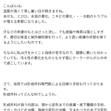
こんばんは。
湿度が高くて蒸し暑い日が続きますね。
あせも、とびひ、水虫の悪化、ニキビの悪化・・・お肌のトラブル
が増える季節になりました。
汗などの刺激のもとはさっと流し、でも皮脂や角質は落としすぎ
ず、適切な保湿と紫外線防御を行って、より良い皮膚の状態を保て
るようにしたいものです。
ちなみに私は汗をかくこと自体が苦手なので、健康に悪いと分かっ
ていても、冷え性の悪化をものともせず既にクーラーがんがんの中
で過ごしています。
さて、当院では形成外科専門医による日帰り手術も行っておりま
す。
形成外科ってどんな科でしょうか。
形成外科が扱う内容は、頭から足先までの皮膚・皮下腫瘍の手術、
ケガ・やけどの治療、傷痕や変形の治療、生まれつきのあざや変形