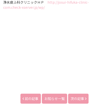
浄水皮ふ科クリニックＨＰ
http://josui-hifuka-clinic-
com.check-xserver.jp/wp/
前の記事
お知らせ一覧
次の記事