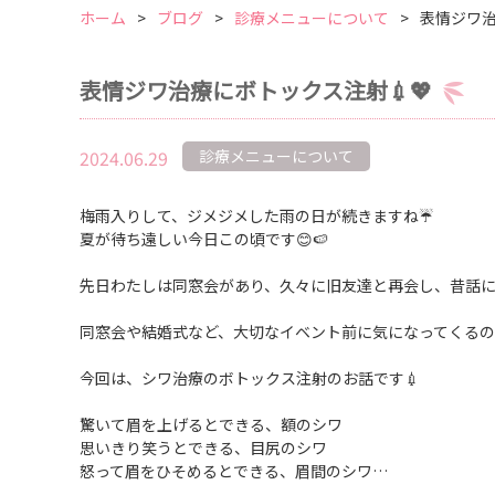
ホーム
ブログ
診療メニューについて
表情ジワ治
表情ジワ治療にボトックス注射💉💖
2024.06.29
診療メニューについて
梅雨入りして、ジメジメした雨の日が続きますね☔
夏が待ち遠しい今日この頃です😊🍉
先日わたしは同窓会があり、久々に旧友達と再会し、
昔話に
同窓会や結婚式など、大切なイベント前に気になってくる
今回は、シワ治療のボトックス注射のお話です💉
驚いて眉を上げるとできる、額のシワ
思いきり笑うとできる、目尻のシワ
怒って眉をひそめるとできる、眉間のシワ…