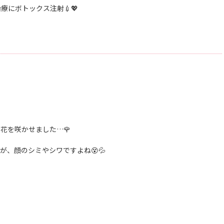
療にボトックス注射💉💖
花を咲かせました…🌹
のが、
顔のシミやシワですよね😵💦