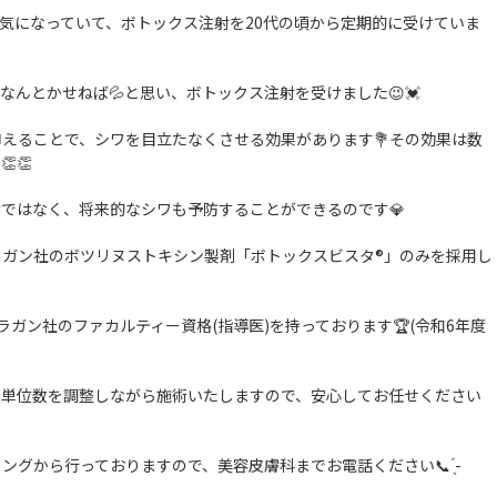
気になっていて、
ボトックス注射を20代の頃から定期的に受けていま
なんとかせねば💦と思い、
ボトックス注射を受けました😉💓
抑えることで、
シワを目立たなくさせる効果があります💐その効果は数
👏
けではなく、
将来的なシワも予防することができるのです💎️
ラガン社のボツリヌ
ストキシン製剤「ボトックスビスタ®」のみを採用し
ラガン社のファカルティー資格(
指導医)を持っております🏆(令和6年度
・
単位数を調整しながら施術いたしますので、
安心してお任せください
リングから行っておりますので、
美容皮膚科までお電話ください📞 ̖́-