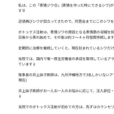
私は、この「表情ジワ😠」(表情を作った時にできるシワ)
が
す🐰
近頃再びシワが目立ってきたので、
同窓会までにこのシワを
ボトックス注射は、
表情ジワの原因となる表情筋の収縮を
日後から表れ始めて、その後は約３～
４ヶ月程度持続します
定期的に治療を継続していくと、
現在刻まれているシワだ
当院では、
国内で唯一厚生労働省の承認を取得しているア
ています💉
理事長の井上詠子医師は、
九州沖縄地方で3名しかいないア
現在)
井上詠子医師がお一人お一人のお悩みに応じて、注入部位
💉
当院でのボトックス注射が初めての方は、
先ずはカウンセ