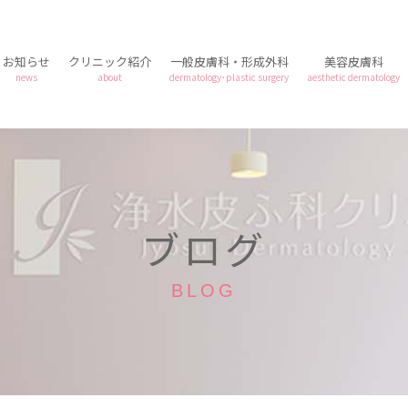
お知らせ
クリニック紹介
一般皮膚科・形成外科
美容皮膚科
news
about
dermatology･plastic surgery
aesthetic dermatology
ブログ
BLOG