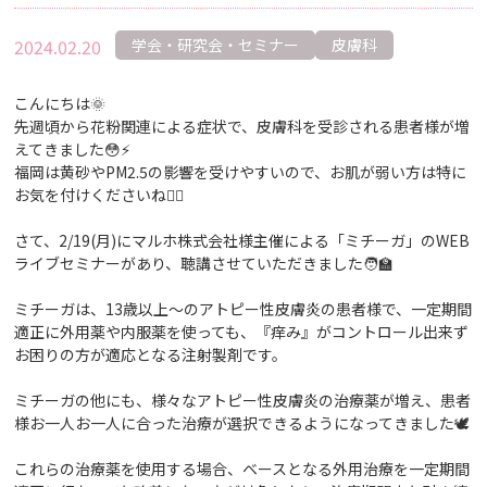
2024.02.20
学会・研究会・セミナー
皮膚科
こんにちは🌞
先週頃から花粉関連による症状で、皮膚科を受診される患者様が増
えてきました😳⚡️
福岡は黄砂やPM2.5の影響を受けやすいので、お肌が弱い方は特に
お気を付けくださいね😶‍🌫️
さて、2/19(月)にマルホ株式会社様主催による「ミチーガ」のWEB
ライブセミナーがあり、聴講させていただきました🧑‍🏫
ミチーガは、13歳以上〜のアトピー性皮膚炎の患者様で、一定期間
適正に外用薬や内服薬を使っても、『痒み』がコントロール出来ず
お困りの方が適応となる注射製剤です。
ミチーガの他にも、様々なアトピー性皮膚炎の治療薬が増え、患者
様お一人お一人に合った治療が選択できるようになってきました🕊️
これらの治療薬を使用する場合、ベースとなる外用治療を一定期間